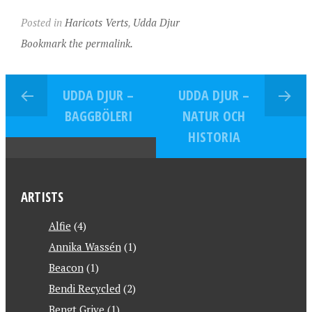
Posted in
Haricots Verts
,
Udda Djur
Bookmark the permalink.
UDDA DJUR –
UDDA DJUR –
BAGGBÖLERI
NATUR OCH
HISTORIA
ARTISTS
Alfie
(4)
Annika Wassén
(1)
Beacon
(1)
Bendi Recycled
(2)
Bengt Grive
(1)